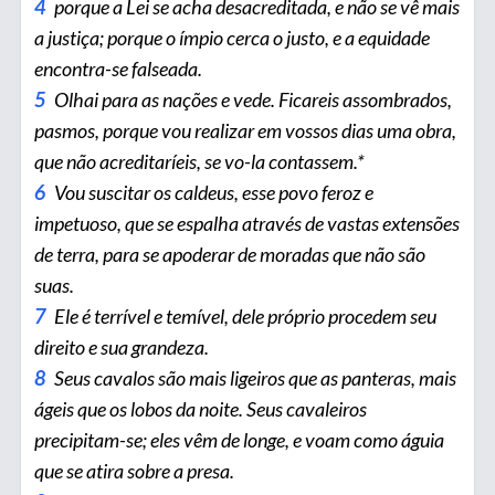
4
porque a Lei se acha desacreditada, e não se vê mais
a justiça; porque o ímpio cerca o justo, e a equidade
encontra-se falseada.
5
Olhai para as nações e vede. Ficareis assombrados,
pasmos, porque vou realizar em vossos dias uma obra,
que não acreditaríeis, se vo-la contassem.*
6
Vou suscitar os caldeus, esse povo feroz e
impetuoso, que se espalha através de vastas extensões
de terra, para se apoderar de moradas que não são
suas.
7
Ele é terrível e temível, dele próprio procedem seu
direito e sua grandeza.
8
Seus cavalos são mais ligeiros que as panteras, mais
ágeis que os lobos da noite. Seus cavaleiros
precipitam-se; eles vêm de longe, e voam como águia
que se atira sobre a presa.