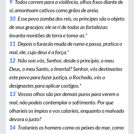
9
Todos correm para a violência, olhos fixos diante de
si; amontoam cativos como grãos de areia.
10
Esse povo zomba dos reis, os príncipes são o objeto
de seus gracejos; ele se ri de todas as fortalezas:
levanta montões de terra e toma-as.*
11
Depois o furacão muda de rumo e passa, pratica o
mal, ele, cujo deus é a força.*
12
Não sois vós, Senhor, desde o princípio, o meu
Deus, o meu Santo, o Imortal? Senhor, vós destinastes
este povo para fazer justiça, o Rochedo, vós o
designastes para aplicar castigos.*
13
Vossos olhos são por demais puros para verem o
mal, não podeis contemplar o sofrimento. Por que
olharíeis os ímpios e vos calaríeis, enquanto o malvado
devora o justo?
14
Trataríeis os homens como os peixes do mar, como