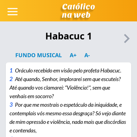
Católico
na web
Habacuc 1
FUNDO MUSICAL
A+
A-
1
Oráculo recebido em visão pelo profeta Habacuc.
2
Até quando, Senhor, implorarei sem que escuteis?
Até quando vos clamarei: “Violência!”, sem que
venhais em socorro?
3
Por que me mostrais o espetáculo da iniquidade, e
contemplais vós mesmo essa desgraça? Só vejo diante
de mim opressão e violência, nada mais que discórdias
e contendas,