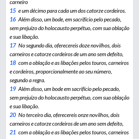
carneiro
15
e um décimo para cada um dos catorze cordeiros.
16
Além disso, um bode, em sacrifício pelo pecado,
sem prejuízo do holocausto perpétuo, com sua oblação
e sua libação.
17
No segundo dia, oferecereis doze novilhos, dois
carneiros e catorze cordeiros de um ano sem defeito,
18
com a oblação e as libações pelos touros, carneiros
e cordeiros, proporcionalmente ao seu número,
segundo a regra.
19
Além disso, um bode em sacrifício pelo pecado,
sem prejuízo do holocausto perpétuo, com sua oblação
e sua libação.
20
No terceiro dia, oferecereis onze novilhos, dois
carneiros e catorze cordeiros de um ano sem defeito,
21
com a oblação e as liba­ções pelos touros, carneiros