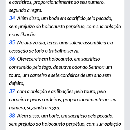
e cordeiros, proporcionalmente ao seu número,
segundo a regra.
34
Além disso, um bode em sacrifício pelo pecado,
sem prejuízo do holocausto perpétuo, com sua oblação
e sua libação.
35
No oitavo dia, tereis uma solene assembleia e a
cessação de todo o trabalho servil.
36
Oferecereis em holocausto, em sa­crifício
consumido pelo fogo, de suave odor ao Senhor: um
touro, um carneiro e sete cordeiros de um ano sem
defeito,
37
com a oblação e as libações pelo touro, pelo
carneiro e pelos cordeiros, proporcionalmente ao seu
número, segundo a regra.
38
Além disso, um bode, em sacrifício pelo pecado,
sem prejuízo do holocausto perpétuo, com sua oblação