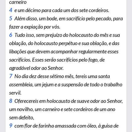
carneiro
4
e um décimo para cada um dos sete cordeiros.
5
Além disso, um bode, em sacrifício pelo pecado, para
fazer a expiação por vós.
6
Tudo isso, sem prejuízo do holocausto do mês e sua
oblação, do holocausto perpétuo e sua oblação, e das
libações que devem acompanhar regularmente esses
sacrifícios. Esses serão sacrifícios pelo fogo, de
agradável odor ao Senhor.
7
No dia dez desse sétimo mês, tereis uma santa
assembleia, um jejum e a suspensão de todo o trabalho
servil.
8
Ofere­cereis em holocausto de suave odor ao Senhor,
um novilho, um carneiro e sete cordeiros de um ano
sem defeito,
9
com flor de farinha amassada com óleo, à guisa de